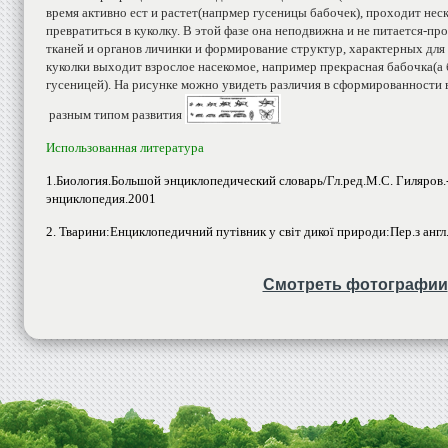
время активно ест и растет(напрмер гусеницы бабочек), проходит неск
превратиться в куколку. В этой фазе она неподвижна и не питается-
тканей и органов личинки и формирование структур, характерных для 
куколки выходит взрослое насекомое, например прекрасная бабочка(а
гусеницей). На рисунке можно увидеть различия в сформированности 
разным типом развития
Использованная литература
1.Биология.Большой энциклопедический словарь/Гл.ред.М.С. Гиляров.
энциклопедия.2001
2. Тварини:Енциклопедичний путівник у світ дикої природи:Пер.з анг
Смотреть фотографии