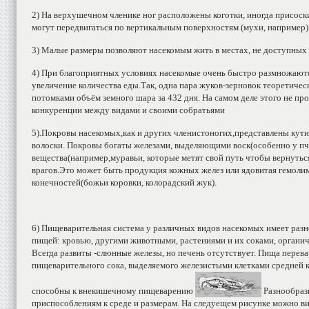
2) На верхушечном членике ног расположены коготки, иногда присос
могут передвигаться по вертикальным поверхностям (мухи, например)
3) Малые размеры позволяют насекомым жить в местах, не доступных
4) При благоприятных условиях насекомые очень быстро размножаютс
увеличение количества еды.Так, одна пара жуков-зерновок теоретиче
потомками объём земного шара за 432 дня. На самом деле этого не про
конкуренции между видами и своими собратьями
5).Покровы насекомых,как и других членистоногих,представлены кути
волоски. Покровы богаты железами, выделяющими воск(особенно у пче
вещества(например,муравьи, которые метят свой путь чтобы вернуть
врагов.Это может быть продукция кожных желез или ядовитая гемолим
конечностей(божьи коровки, колорадский жук).
6) Пищеварительная система у различных видов насекомых имеет разно
пищей: кровью, другими животными, растениями и их соками, органи
Всегда развиты -слюнные железы, но печень отсутствует. Пища перев
пищеварительного сока, выделяемого железистыми клетками средней
способны к внекишечному пищеварению
Разнообраз
приспособлениям к среде и размерам. На следуещем рисунке можно ви