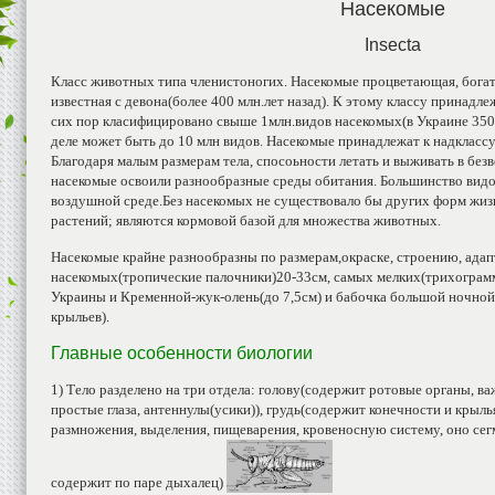
Насекомые
Insecta
Класс животных типа членистоногих. Насекомые процветающая, бога
известная с девона(более 400 млн.лет назад). К этому классу принадл
сих пор класифицировано свыше 1млн.видов насекомых(в Украине 35000
деле может быть до 10 млн видов. Насекомые принадлежат к надкласс
Благодаря малым размерам тела, спосоьности летать и выживать в бе
насекомые освоили разнообразные среды обитания. Большинство видов,
воздушной среде.Без насекомых не существовало бы других форм жиз
растений; являются кормовой базой для множества животных.
Насекомые крайне разнообразны по размерам,окраске, строению, ада
насекомых(тропические палочники)20-33см, самых мелких(трихограмм
Украины и Кременной-жук-олень(до 7,5см) и бабочка большой ночной 
крыльев).
Главные особенности биологии
1) Тело разделено на три отдела: голову(содержит ротовые органы, 
простые глаза, антеннулы(усики)), грудь(содержит конечности и крыл
размножения, выделения, пищеварения, кровеносную систему, оно се
содержит по паре дыхалец)