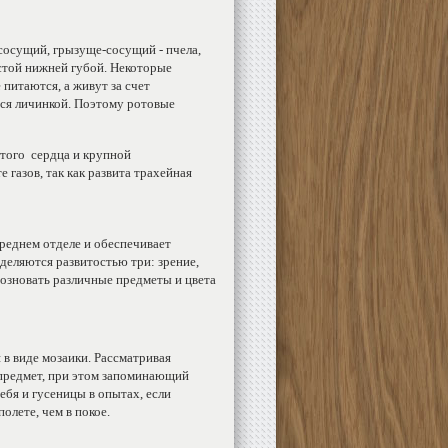
 сосущий, грызуще-сосущий - пчела,
стой нижней губой. Некоторые
питаются, а живут за счет
ся личинкой. Поэтому ротовые
атого сердца и крупной
газов, так как развита трахейная
ереднем отделе и обеспечивает
деляются развитостью три: зрение,
озновать различные предметы и цвета
в виде мозаики. Рассматривая
 предмет, при этом запоминающий
ебя и гусеницы в опытах, если
полете, чем в покое.