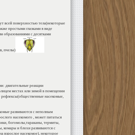
т всей поверхностью тела(некоторые
также простыми глазками в виде
и образованиями с десятками
в, пчелы)
ми: двигательные реакции
олнцем местах или зимой в помещении
е рефлексы(общественные насекомые,
екомые развиваются с неполным
ослого насекомого , может питаться
чики, богомолы,тараканы, термиты,
лы, комары и блохи развиваются с
а взрослое насекомое), некоторое