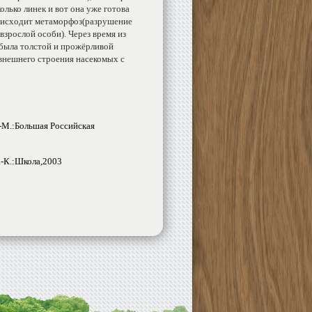
олько линек и вот она уже готова
происходит метаморфоз(разрушение
взрослой особи). Через время из
 была толстой и прожёрливой
внешнего строения насекомых с
-М.:Большая Российская
л.-К.:Школа,2003