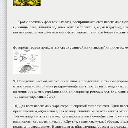
Кроме сложных фасеточных глаз, воспринимать свет насекомые могу
гусеницы, тли, личинки водяных жуков и тараканы, жуки и другие), а 
пигментных пятен с несколькими фоторецепторами или более сложным
фоторецепторов прикрытых сверху линзой из кутикулы( личинки жуко
9) Поведение насекомых очень сложное и представлено такими форма
относительно источника раздражения(мухи греются на освещенных с
на мониторе комьютера);инстинкты( например роющие осы);условны
тараканы-тараканьи бега).
10) Для всех насекомых характерен непрямой тип развития. Одни нас
превращением,когда вышедшая из яйца личинка мало отличается от взр
той же пищей и жить там же, где и взрослое насекомое(напрмер, кузне
вши, клопы, стрекозы и нек. др.) Другие, такие как жуки, бабочки, пче
полным превращением. Вышедшая из яйца личинка(совсем не похожа н