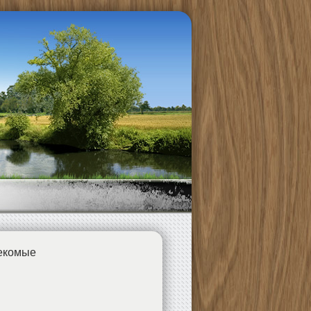
екомые