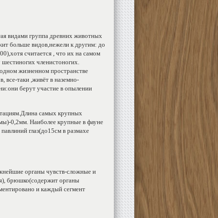
тая видами группа древних животных
ежит больше видов,нежели к другим: до
),хотя считается , что их на самом
у шестиногих членистоногих.
зводном жизненном пространстве
 все-таки ,живёт в наземно-
ни:они берут участие в опылении
птациям.Длина самых крупных
ы)-0,2мм. Наиболее крупные в фауне
павлиний глаз(до15см в размахе
важнейшие органы чувств-сложные и
ья), брюшко(содержит органы
гментировано и каждый сегмент