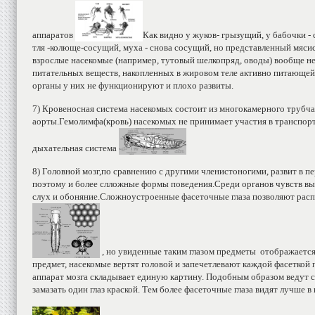
аппаратов
Как видно у жуков- грызущий, у бабочки -
тля -колюще-сосущий, муха - снова сосущий, но представленный мяси
взрослые насекомые (например, тутовый шелкопряд, оводы) вообще не 
питательных веществ, накопленных в жировом теле активно питающей
органы у них не функционируют и плохо развиты.
7) Кровеносная система насекомых состоит из многокамерного трубч
аорты.Гемолимфа(кровь) насекомых не принимает участия в транспорте 
дыхательная система
8) Головной мозг,по сравнению с другими членистоногими, развит в п
поэтому и более слложные формы поведения.Среди органов чувств вы
слух и обоняние.Сложноустроенные фасеточные глаза позволяют расп
, но увиденные таким глазом предметы отображается 
предмет, насекомые вертят головой и запечетлевают каждой фасеткой
аппарат мозга складывает единую картину. Подобным образом ведут с
замазать один глаз краской. Тем более фасеточные глаза видят лучше в 