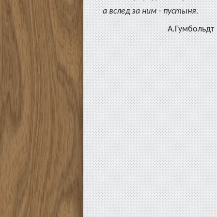
а вслед за ним - пустыня.
А.Гумбольдт