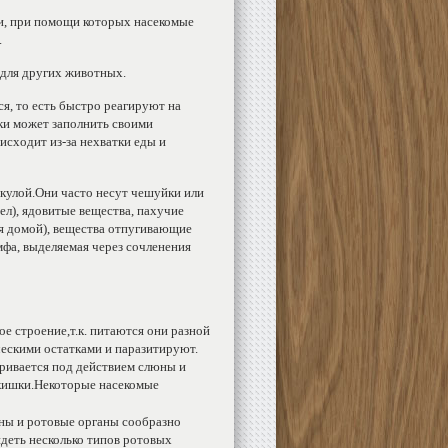
ки, при помощи которых насекомые
.
 для других животных.
я, то есть быстро реагируют на
ски может заполнить своими
исходит из-за нехватки еды и
кулой.Они часто несут чешуйки или
л), ядовитые вещества, пахучие
ся домой), вещества отпугивающие
фа, выделяемая через сочленения
е строение,т.к. питаются они разной
ческими остатками и паразитируют.
аривается под действием слюны и
 кишки.Некоторые насекомые
ны и ротовые органы сообразно
деть несколько типов ротовых