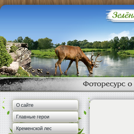
О сайте
Главные герои
Фотография "Молодая косуля ."
Кременской лес